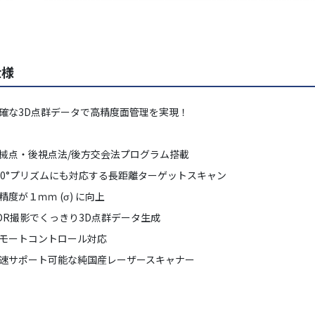
仕様
確な3D点群データで高精度面管理を実現！
械点・後視点法/後方交会法プログラム搭載
60°プリズムにも対応する長距離ターゲットスキャン
精度が１ｍｍ (σ) に向上
DR撮影でくっきり3D点群データ生成
モートコントロール対応
速サポート可能な純国産レーザースキャナー