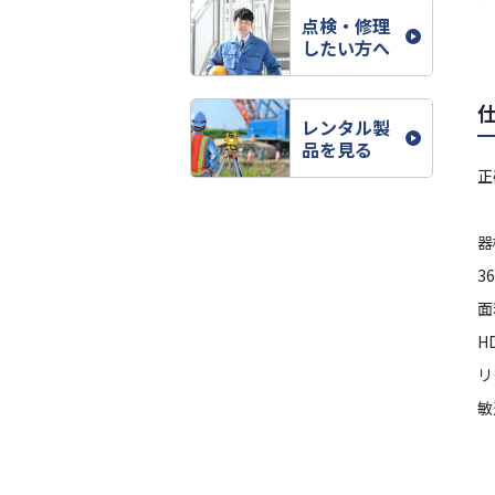
点検・修理
したい方へ
レンタル製
品を見る
正
器
3
面
H
リ
敏