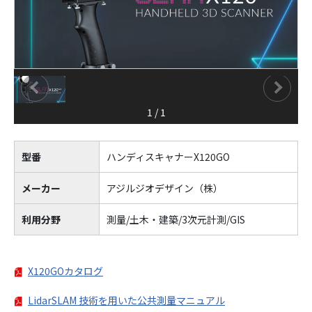
1
/
1
型番
ハンディスキャナーX120GO
メーカー
アジルジオデザイン（株）
利用分野
測量/土木・建築/3次元計測/GIS
X120GOカタログ
LidarSLAM 技術を用いた公共測量マニュアル