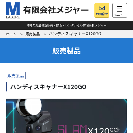
toggle
お問合せ
メニュー
沖縄の測量機器販売・修理・レンタルなら有限会社メジャー
ハンディスキャナーX120GO
ホーム
販売製品
販売製品
販売製品
ハンディスキャナーX120GO