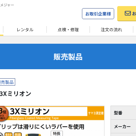
メジャー
お取引企業様
レンタル
点検・修理
注文の流れ
販売製品
販売製品
3Xミリオン
型番
メーカー