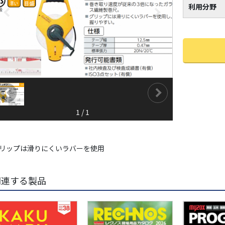
利用分野
1
/
1
リップは滑りにくいラバーを使用
関連する製品